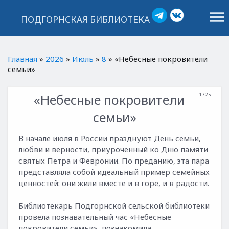
menu
ПОДГОРНСКАЯ БИБЛИОТЕКА
Главная
»
2026
»
Июль
»
8
» «Небесные покровители
семьи»
«Небесные покровители
17:25
семьи»
В начале июля в России празднуют День семьи,
любви и верности, приуроченный ко Дню памяти
святых Петра и Февронии. По преданию, эта пара
представляла собой идеальный пример семейных
ценностей: они жили вместе и в горе, и в радости.
Библиотекарь Подгорнской сельской библиотеки
провела познавательный час «Небесные
покровители семьи», познакомила