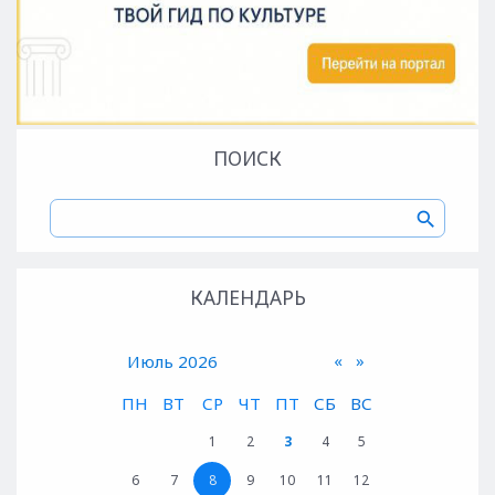
ПОИСК
КАЛЕНДАРЬ
«
»
Июль 2026
ПН
ВТ
СР
ЧТ
ПТ
СБ
ВС
1
2
3
4
5
6
7
8
9
10
11
12